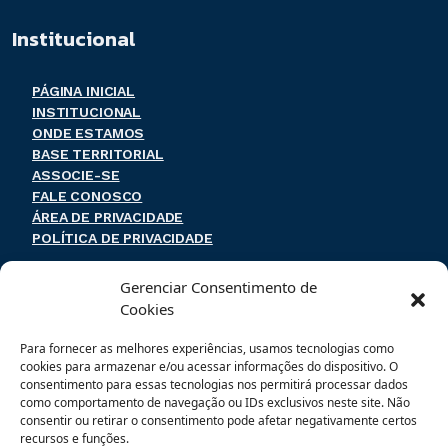
Institucional
PÁGINA INICIAL
INSTITUCIONAL
ONDE ESTAMOS
BASE TERRITORIAL
ASSOCIE-SE
FALE CONOSCO
ÁREA DE PRIVACIDADE
POLÍTICA DE PRIVACIDADE
Endereço e contato
Gerenciar Consentimento de
Cookies
Rua Coronel Souza Franco, 74
Para fornecer as melhores experiências, usamos tecnologias como
Centro – Mogi das Cruzes – SP
cookies para armazenar e/ou acessar informações do dispositivo. O
CEP: 08710-020
consentimento para essas tecnologias nos permitirá processar dados
como comportamento de navegação ou IDs exclusivos neste site. Não
(11) 4799-7788
consentir ou retirar o consentimento pode afetar negativamente certos
recursos e funções.