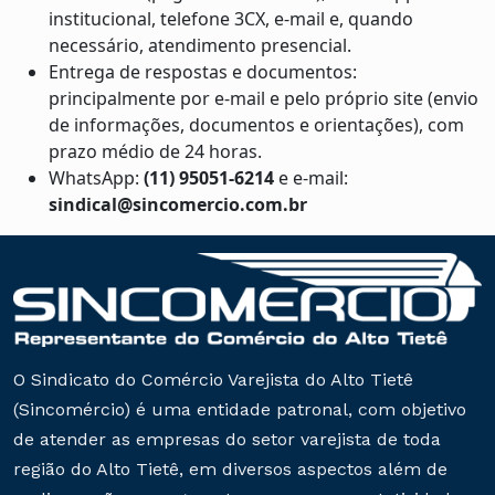
institucional, telefone 3CX, e-mail e, quando
necessário, atendimento presencial.
Entrega de respostas e documentos:
principalmente por e-mail e pelo próprio site (envio
de informações, documentos e orientações), com
prazo médio de 24 horas.
WhatsApp:
(11) 95051-6214
e e-mail:
sindical@sincomercio.com.br
O Sindicato do Comércio Varejista do Alto Tietê
(Sincomércio) é uma entidade patronal, com objetivo
de atender as empresas do setor varejista de toda
região do Alto Tietê, em diversos aspectos além de