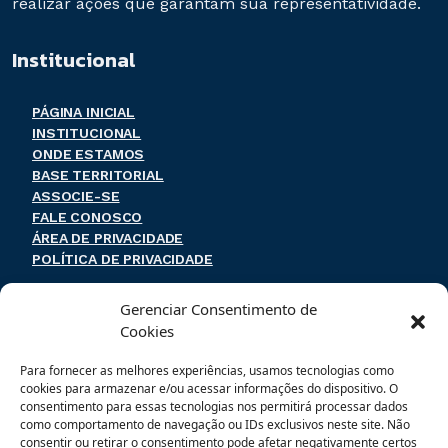
realizar ações que garantam sua representatividade.
Institucional
PÁGINA INICIAL
INSTITUCIONAL
ONDE ESTAMOS
BASE TERRITORIAL
ASSOCIE-SE
FALE CONOSCO
ÁREA DE PRIVACIDADE
POLÍTICA DE PRIVACIDADE
Endereço e contato
Gerenciar Consentimento de
Cookies
Rua Coronel Souza Franco, 74
Para fornecer as melhores experiências, usamos tecnologias como
Centro – Mogi das Cruzes – SP
cookies para armazenar e/ou acessar informações do dispositivo. O
CEP: 08710-020
consentimento para essas tecnologias nos permitirá processar dados
como comportamento de navegação ou IDs exclusivos neste site. Não
(11) 4799-7788
consentir ou retirar o consentimento pode afetar negativamente certos