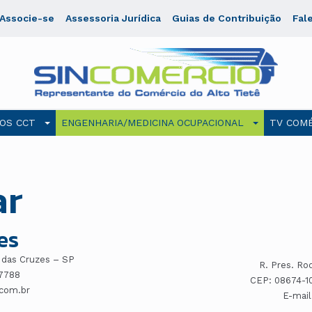
Associe-se
Assessoria Jurídica
Guias de Contribuição
Fal
OS CCT
ENGENHARIA/MEDICINA OCUPACIONAL
TV COMÉ
ar
es
i das Cruzes – SP
R. Pres. Ro
-7788
CEP: 08674-10
.com.br
E-mail