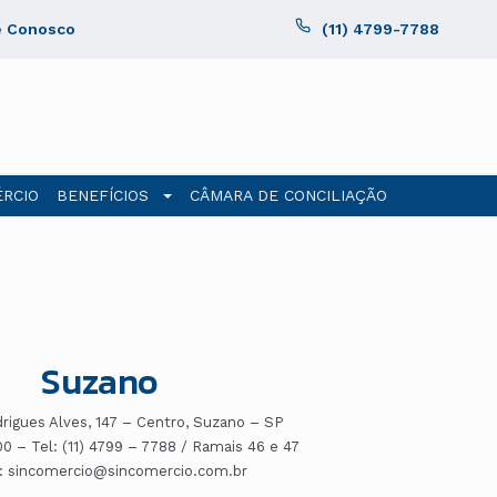
e Conosco
(11) 4799-7788
RCIO
BENEFÍCIOS
CÂMARA DE CONCILIAÇÃO
Suzano
drigues Alves, 147 – Centro, Suzano – SP
0 – Tel: (11) 4799 – 7788 / Ramais 46 e 47
: sincomercio@sincomercio.com.br