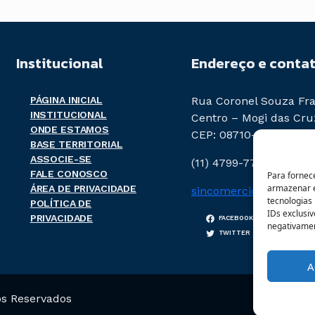
Institucional
Endereço e conta
PÁGINA INICIAL
Rua Coronel Souza Fra
INSTITUCIONAL
Centro – Mogi das Cru
ONDE ESTAMOS
CEP: 08710-020
BASE TERRITORIAL
ASSOCIE-SE
(11) 4799-7788
FALE CONOSCO
Para fornec
armazenar e
ÁREA DE PRIVACIDADE
sincomercio@sincomer
tecnologias
POLÍTICA DE
IDs exclusiv
PRIVACIDADE
FACEBOOK
INSTAGR
negativamen
TWITTER
A
os Reservados