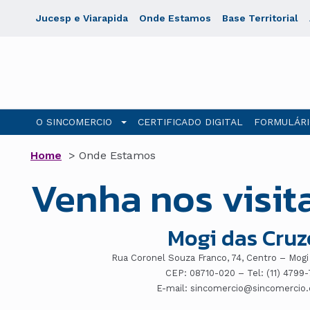
Jucesp e Viarapida
Onde Estamos
Base Territorial
O SINCOMERCIO
CERTIFICADO DIGITAL
FORMULÁRI
Home
> Onde Estamos
Venha nos visit
Mogi das Cruz
Rua Coronel Souza Franco, 74, Centro – Mog
CEP: 08710-020 – Tel: (11) 4799
E-mail: sincomercio@sincomercio