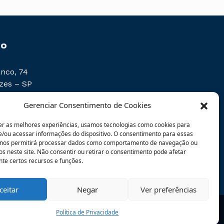
to
nco, 74
zes – SP
Gerenciar Consentimento de Cookies
er as melhores experiências, usamos tecnologias como cookies para
/ou acessar informações do dispositivo. O consentimento para essas
cio.com.br
 nos permitirá processar dados como comportamento de navegação ou
os neste site. Não consentir ou retirar o consentimento pode afetar
AM
te certos recursos e funções.
ceitar
Negar
Ver preferências
Spada Global
Política de Privacidade