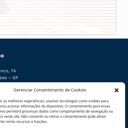
to
nco, 74
zes – SP
Gerenciar Consentimento de Cookies
er as melhores experiências, usamos tecnologias como cookies para
/ou acessar informações do dispositivo. O consentimento para essas
cio.com.br
 nos permitirá processar dados como comportamento de navegação ou
os neste site. Não consentir ou retirar o consentimento pode afetar
AM
te certos recursos e funções.