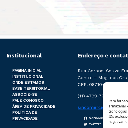
Institucional
Endereço e conta
PÁGINA INICIAL
Rua Coronel Souza Fra
INSTITUCIONAL
Centro – Mogi das Cru
ONDE ESTAMOS
CEP: 08710-020
BASE TERRITORIAL
ASSOCIE-SE
(11) 4799-7788
FALE CONOSCO
Para fornec
armazenar e
ÁREA DE PRIVACIDADE
sincomercio@sincomer
tecnologias
POLÍTICA DE
IDs exclusiv
PRIVACIDADE
FACEBOOK
INSTAGR
negativamen
TWITTER