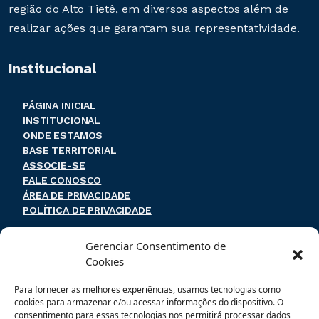
região do Alto Tietê, em diversos aspectos além de
realizar ações que garantam sua representatividade.
Institucional
PÁGINA INICIAL
INSTITUCIONAL
ONDE ESTAMOS
BASE TERRITORIAL
ASSOCIE-SE
FALE CONOSCO
ÁREA DE PRIVACIDADE
POLÍTICA DE PRIVACIDADE
Endereço e contato
Gerenciar Consentimento de
Cookies
Rua Coronel Souza Franco, 74
Para fornecer as melhores experiências, usamos tecnologias como
Centro – Mogi das Cruzes – SP
cookies para armazenar e/ou acessar informações do dispositivo. O
CEP: 08710-020
consentimento para essas tecnologias nos permitirá processar dados