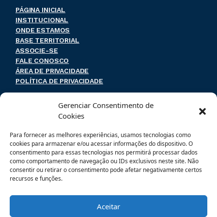
PÁGINA INICIAL
INSTITUCIONAL
ONDE ESTAMOS
BASE TERRITORIAL
ASSOCIE-SE
FALE CONOSCO
ÁREA DE PRIVACIDADE
POLÍTICA DE PRIVACIDADE
Endereço e contato
Gerenciar Consentimento de
Cookies
Rua Coronel Souza Franco, 74
Para fornecer as melhores experiências, usamos tecnologias como
Centro – Mogi das Cruzes – SP
cookies para armazenar e/ou acessar informações do dispositivo. O
CEP: 08710-020
consentimento para essas tecnologias nos permitirá processar dados
como comportamento de navegação ou IDs exclusivos neste site. Não
(11) 4799-7788
consentir ou retirar o consentimento pode afetar negativamente certos
recursos e funções.
sincomercio@sincomercio.com.br
Aceitar
FACEBOOK
INSTAGRAM
TWITTER