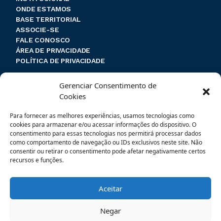
ONDE ESTAMOS
BASE TERRITORIAL
ASSOCIE-SE
FALE CONOSCO
ÁREA DE PRIVACIDADE
POLÍTICA DE PRIVACIDADE
Endereço e contato
Gerenciar Consentimento de
Cookies
Rua Coronel Souza Franco, 74
Para fornecer as melhores experiências, usamos tecnologias como
Centro – Mogi das Cruzes – SP
cookies para armazenar e/ou acessar informações do dispositivo. O
CEP: 08710-020
consentimento para essas tecnologias nos permitirá processar dados
como comportamento de navegação ou IDs exclusivos neste site. Não
(11) 4799-7788
consentir ou retirar o consentimento pode afetar negativamente certos
recursos e funções.
sincomercio@sincomercio.com.br
Aceitar
FACEBOOK
INSTAGRAM
TWITTER
Negar